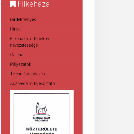
Filkeháza
Hirdetmények
Hírek
Filkeháza története és
nevezetességei
Galéria
Pályázatok
Településrendezés
Adatvédelmi tájékoztató