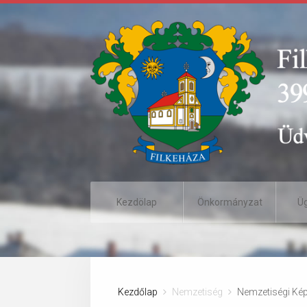
Kezdölap
Önkormányzat
Ü
Kezdőlap
Nemzetiség
Nemzetiségi Képv