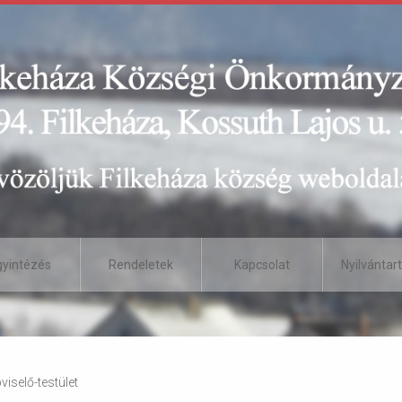
gyintézés
Rendeletek
Kapcsolat
Nyilvántar
iselő-testület