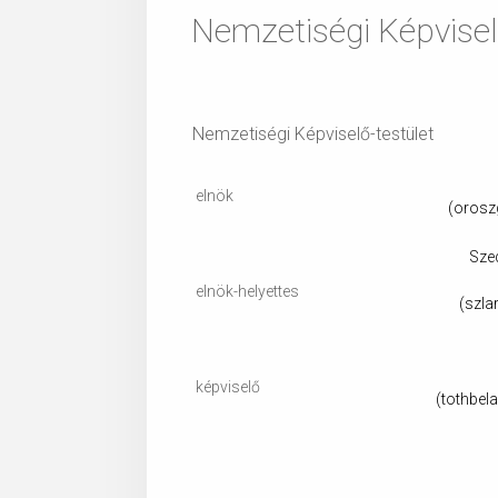
Nemzetiségi Képvisel
Nemzetiségi Képviselő-testület
elnök
(
orosz
Sze
elnök-helyettes
(
szla
képviselő
(tothbel