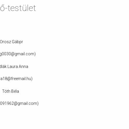
ő-testület
Orosz Gábpr
g0030@gmail.com
)
dlák Laura Anna
ra18@freemail.hu
)
Tóth Béla
a091962
@gmail.com
)