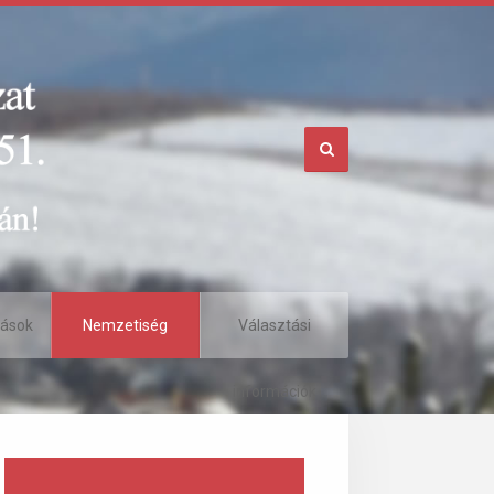
tások
Nemzetiség
Választási
információk