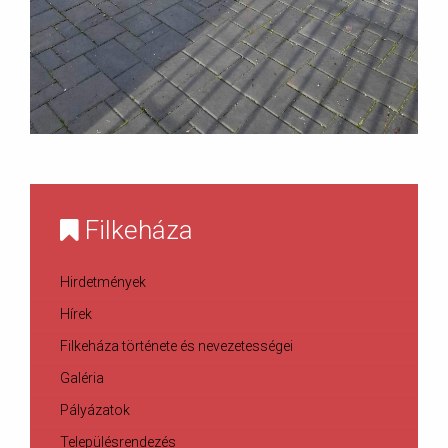
Filkeháza
Hirdetmények
Hírek
Filkeháza története és nevezetességei
Galéria
Pályázatok
Településrendezés