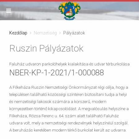
Kezdőlap
Nemzetiség
Pályázatok
Ruszin Pályázatok
Faluház udvaron parkolóhelyek kialakítása és udvar térburkolása
NBER-KP-1-2021/1-000088
A Filkeháza Ruszin Nemzetiségi Önkormányzat régi célja, hogy a
településen található közösségi színtéren biztosítani tudja a helyi
és nemzetiségi lakosok számára a korszerű, modern
környezetben történő kikapcsolódást. A megvalósulás helyszíne a
Filkeháza, Rózsa Ferenc u. 64. szám alatt található Faluház
udvara volt, mely a nemzetiségi rendezvények helyszínéül szolgál.
A beruházás keretében modern térkő burkolat került az udvarra.