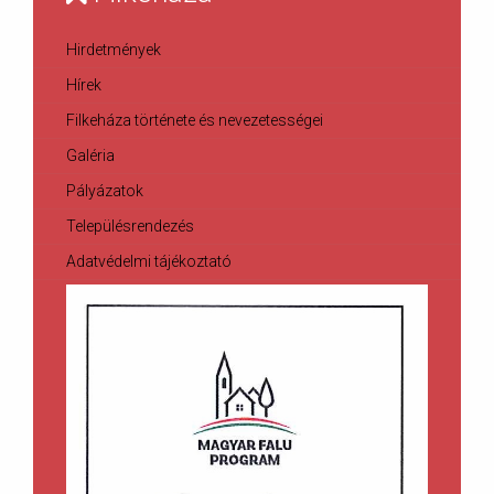
Hirdetmények
Hírek
Filkeháza története és nevezetességei
Galéria
Pályázatok
Településrendezés
Adatvédelmi tájékoztató