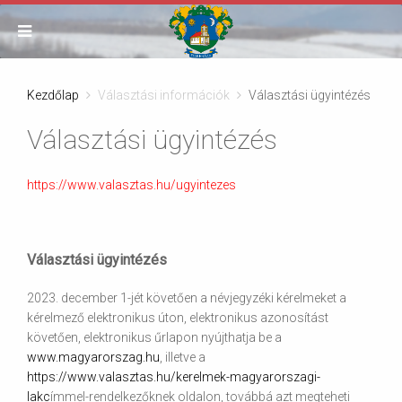
Kezdőlap
Választási információk
Választási ügyintézés
Választási ügyintézés
https://www.valasztas.hu/ugyintezes
Választási ügyintézés
2023. december 1-jét követően a névjegyzéki kérelmeket a
kérelmező elektronikus úton, elektronikus azonosítást
követően, elektronikus űrlapon nyújthatja be a
www.magyarorszag.hu
, illetve a
https://www.valasztas.hu/kerelmek-magyarorszagi-
lakc
ímmel-rendelkezőknek oldalon, továbbá azt megteheti