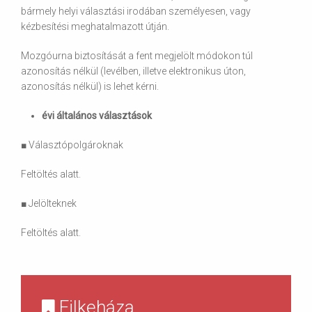
bármely helyi választási irodában személyesen, vagy
kézbesítési meghatalmazott útján.
Mozgóurna biztosítását a fent megjelölt módokon túl
azonosítás nélkül (levélben, illetve elektronikus úton,
azonosítás nélkül) is lehet kérni.
évi általános választások
■ Választópolgároknak
Feltöltés alatt.
■ Jelölteknek
Feltöltés alatt.
Filkeháza